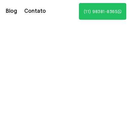
Blog
Contato
(11) 98381-8365