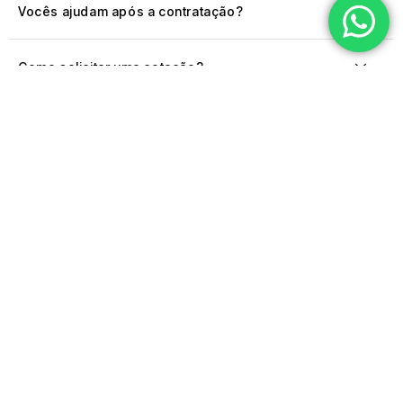
Vocês ajudam após a contratação?
Como solicitar uma cotação?
Fique por
dentro
das
INSCREVER-
ME
novidades
Receba conteúdos exclusivos,
atualizações e ofertas
diretamente no seu e-mail.