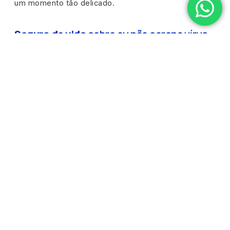
um momento tão delicado.
Seguro de vida
cobre ou não corona vírus
ou situações de pandemia?
Desde o momento que a OMS declarou estado de
pandemia no mundo, algumas seguradoras têm se
questionado referente a cobertura, afinal, esse tipo
de situação não foi previsto, logo não foi inclusa nos
contratos.
Algumas empresas têm considerado para usuários
que já possuíam o contrato de
seguro de vida
antes
da epidemia a cobertura diretamente ligadas ao
Corona Vírus, como falecimento, despesas médicas
e assistência funerária, tornando não obrigatória o
pagamento de carências.
Para acionar o
seguro de vida
, é necessário saber